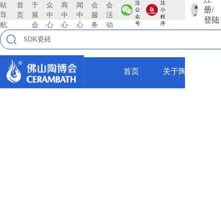
注
注
站
首
于
众
商
闻
会
会
册/
公
小
导
页
展
中
中
中
服
活
众
程
登陆
航:
会
心
心
心
务
动
号
序
首页
关于陶博会